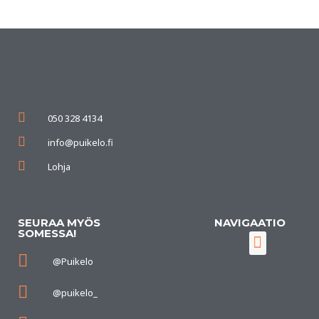
050 328 4134
info@puikelo.fi
Lohja
SEURAA MYÖS
NAVIGAATIO
SOMESSA!
@Puikelo
Puikelon tarina
@puikelo_