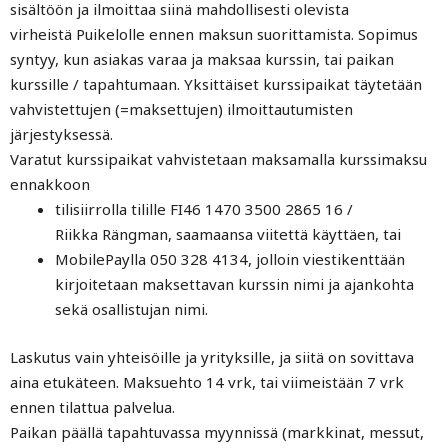
sisältöön ja ilmoittaa siinä mahdollisesti olevista
virheistä Puikelolle ennen maksun suorittamista. Sopimus
syntyy, kun asiakas varaa ja maksaa kurssin, tai paikan
kurssille / tapahtumaan. Yksittäiset kurssipaikat täytetään
vahvistettujen (=maksettujen) ilmoittautumisten
järjestyksessä.
Varatut kurssipaikat vahvistetaan maksamalla kurssimaksu
ennakkoon
tilisiirrolla tilille FI46 1470 3500 2865 16 /
Riikka Rängman, saamaansa viitettä käyttäen, tai
MobilePaylla 050 328 4134, jolloin viestikenttään
kirjoitetaan maksettavan kurssin nimi ja ajankohta
sekä osallistujan nimi.
Laskutus vain yhteisöille ja yrityksille, ja siitä on sovittava
aina etukäteen. Maksuehto 14 vrk, tai viimeistään 7 vrk
ennen tilattua palvelua.
Paikan päällä tapahtuvassa myynnissä (markkinat, messut,