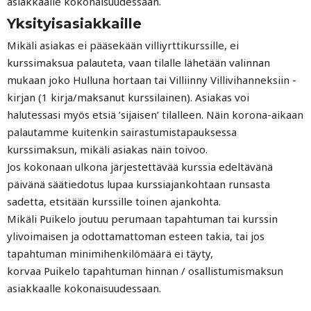
asiakkaalle kokonaisuudessaan.
Yksityisasiakkaille
Mikäli asiakas ei pääsekään villiyrttikurssille, ei
kurssimaksua palauteta, vaan tilalle lähetään valinnan
mukaan joko Hulluna hortaan tai Villiinny Villivihanneksiin -
kirjan (1 kirja/maksanut kurssilainen). Asiakas voi
halutessasi myös etsiä ’sijaisen’ tilalleen. Näin korona-aikaan
palautamme kuitenkin sairastumistapauksessa
kurssimaksun, mikäli asiakas näin toivoo.
Jos kokonaan ulkona järjestettävää kurssia edeltävänä
päivänä säätiedotus lupaa kurssiajankohtaan runsasta
sadetta, etsitään kurssille toinen ajankohta.
Mikäli Puikelo joutuu perumaan tapahtuman tai kurssin
ylivoimaisen ja odottamattoman esteen takia, tai jos
tapahtuman minimihenkilömäärä ei täyty,
korvaa Puikelo tapahtuman hinnan / osallistumismaksun
asiakkaalle kokonaisuudessaan.