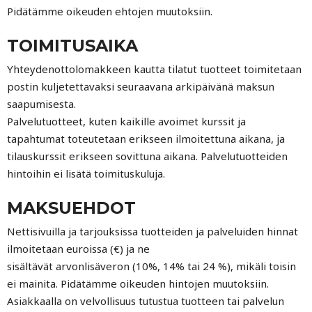
Pidätämme oikeuden ehtojen muutoksiin.
TOIMITUSAIKA
Yhteydenottolomakkeen kautta tilatut tuotteet toimitetaan
postin kuljetettavaksi seuraavana arkipäivänä maksun
saapumisesta.
Palvelutuotteet, kuten kaikille avoimet kurssit ja
tapahtumat toteutetaan erikseen ilmoitettuna aikana, ja
tilauskurssit erikseen sovittuna aikana. Palvelutuotteiden
hintoihin ei lisätä toimituskuluja.
MAKSUEHDOT
Nettisivuilla ja tarjouksissa tuotteiden ja palveluiden hinnat
ilmoitetaan euroissa (€) ja ne
sisältävät arvonlisäveron (10%, 14% tai 24 %), mikäli toisin
ei mainita. Pidätämme oikeuden hintojen muutoksiin.
Asiakkaalla on velvollisuus tutustua tuotteen tai palvelun