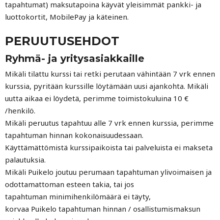
tapahtumat) maksutapoina käyvät yleisimmät pankki- ja
luottokortit, MobilePay ja käteinen.
PERUUTUSEHDOT
Ryhmä- ja yritysasiakkaille
Mikäli tilattu kurssi tai retki perutaan vähintään 7 vrk ennen
kurssia, pyritään kurssille löytämään uusi ajankohta. Mikäli
uutta aikaa ei löydetä, perimme toimistokuluina 10 €
/henkilö.
Mikäli peruutus tapahtuu alle 7 vrk ennen kurssia, perimme
tapahtuman hinnan kokonaisuudessaan.
Käyttämättömistä kurssipaikoista tai palveluista ei makseta
palautuksia.
Mikäli Puikelo joutuu perumaan tapahtuman ylivoimaisen ja
odottamattoman esteen takia, tai jos
tapahtuman minimihenkilömäärä ei täyty,
korvaa Puikelo tapahtuman hinnan / osallistumismaksun